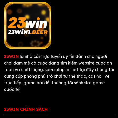
23WIN
là nhà cái trực tuyến uy tín dành cho người
chơi đam mê cá cược đang tìm kiếm website cược an
toàn và chất lượng. specialops.in.net tại đây chúng tôi
cung cấp phong phú trò chơi từ thể thao, casino live
trực tiếp, game bài đổi thưởng tới sảnh slot game
quốc tế.
23WIN CHÍNH SÁCH