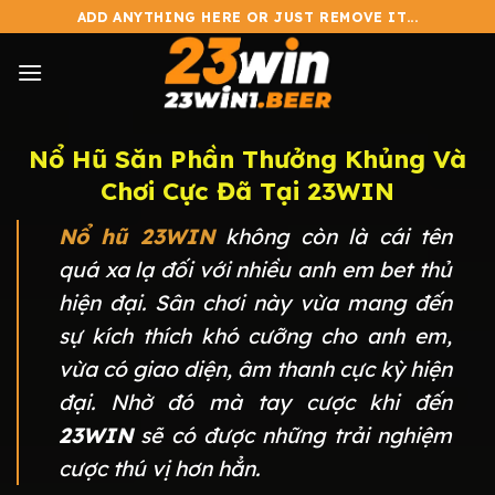
Bỏ
ADD ANYTHING HERE OR JUST REMOVE IT...
qua
nội
dung
Nổ Hũ Săn Phần Thưởng Khủng Và
Chơi Cực Đã Tại 23WIN
Nổ hũ 23WIN
không còn là cái tên
quá xa lạ đối với nhiều anh em bet thủ
hiện đại. Sân chơi này vừa mang đến
sự kích thích khó cưỡng cho anh em,
vừa có giao diện, âm thanh cực kỳ hiện
đại. Nhờ đó mà tay cược khi đến
23WIN
sẽ có được những trải nghiệm
cược thú vị hơn hẳn.