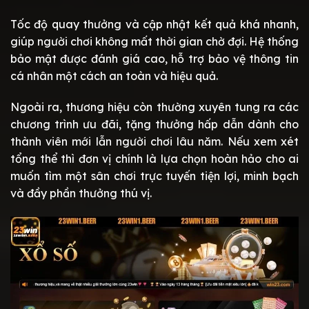
Tốc độ quay thưởng và cập nhật kết quả khá nhanh,
giúp người chơi không mất thời gian chờ đợi. Hệ thống
bảo mật được đánh giá cao, hỗ trợ bảo vệ thông tin
cá nhân một cách an toàn và hiệu quả.
Ngoài ra, thương hiệu còn thường xuyên tung ra các
chương trình ưu đãi, tặng thưởng hấp dẫn dành cho
thành viên mới lẫn người chơi lâu năm. Nếu xem xét
tổng thể thì đơn vị chính là lựa chọn hoàn hảo cho ai
muốn tìm một sân chơi trực tuyến tiện lợi, minh bạch
và đầy phần thưởng thú vị.