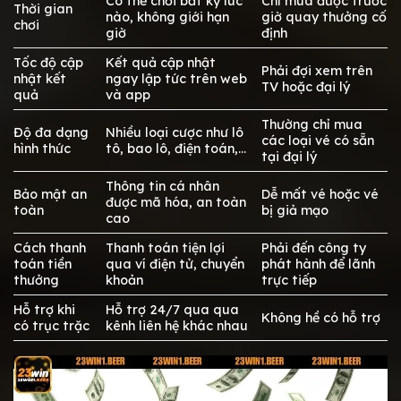
Có thể chơi bất kỳ lúc
Chỉ mua được trước
Thời gian
nào, không giới hạn
giờ quay thưởng cố
chơi
giờ
định
Tốc độ cập
Kết quả cập nhật
Phải đợi xem trên
nhật kết
ngay lập tức trên web
TV hoặc đại lý
quả
và app
Thường chỉ mua
Độ đa dạng
Nhiều loại cược như lô
các loại vé có sẵn
hình thức
tô, bao lô, điện toán,…
tại đại lý
Thông tin cá nhân
Bảo mật an
Dễ mất vé hoặc vé
được mã hóa, an toàn
toàn
bị giả mạo
cao
Cách thanh
Thanh toán tiện lợi
Phải đến công ty
toán tiền
qua ví điện tử, chuyển
phát hành để lãnh
thưởng
khoản
trực tiếp
Hỗ trợ khi
Hỗ trợ 24/7 qua qua
Không hề có hỗ trợ
có trục trặc
kênh liên hệ khác nhau