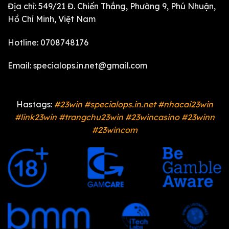
Địa chỉ:
549/21 Đ. Chiến Thắng, Phường 9, Phú Nhuận,
Hồ Chí Minh, Việt Nam
Hotline:
0708748176
Email:
specialops.in.net@gmail.com
Hastags:
#23win #specialops.in.net #nhacai23win
#link23win #trangchu23win #23wincasino #23winn
#23wincom