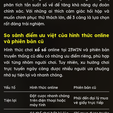
phân tích tần suất số về để tăng khả năng dự đoán
chính xác. Với những ai thích cảm giác hồi hộp và
muốn chinh phục thử thách lớn, đề 3 càng là lựa chọn
rất đáng trải nghiệm.
So sánh điểm ưu việt của hình thức online
và phiên bản cũ
Hình thức chơi
xổ số
online tại 23WIN và phiên bản
truyền thống cũ đều có những ưu điểm riêng, phù hợp
với từng nhóm người chơi. Tuy nhiên, xu hướng chơi
trực tuyến ngày càng được nhiều người ưa chuộng
nhờ sự tiện lợi và nhanh chóng.
Yếu tố
Hình thức online
Phiên bản cũ
Đặt cược nhanh chóng
Phải đến đại lý mua
Tiện lợi
trên điện thoại hoặc
vé giấy trực tiếp
máy tính