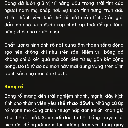
Bóng đá luôn giữ vị trí hàng đầu trong trái tim của
người hâm mộ khắp nơi. Sự kịch tính từng trận đấu
khiến thành viên khó thể rời mắt màn hình. Các giải
đấu lớn nhỏ luôn được cập nhật kịp thời để gia tăng
hứng khởi cho người chơi.
Chất lượng hình ảnh rõ nét cùng âm thanh sống động
tạo nên không khí như trên sân. Niềm vui bóng đá
không chỉ ở kết quả mà còn đến từ sự gắn kết cộng
đồng. Đó là lý do bộ môn này mãi đứng vững trên đỉnh
danh sách bộ môn ăn khách.
Bóng rổ
Bóng rổ mang đến trải nghiệm nhanh, mạnh, đầy kịch
tính cho thành viên yêu
thể thao 23win
. Những cú úp
rổ mạnh mẽ cùng chiến thuật hấp dẫn khiến khán giả
khó thể rời mắt. Sân chơi đầu tư hệ thống truyền tải
hiện đại để người xem tận hưởng trọn vẹn từng giây