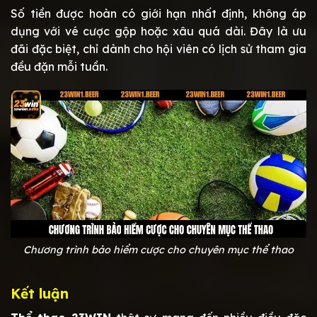
Số tiền được hoàn có giới hạn nhất định, không áp
dụng với vé cược gộp hoặc xâu quá dài. Đây là ưu
đãi đặc biệt, chỉ dành cho hội viên có lịch sử tham gia
đều đặn mỗi tuần.
Chương trình bảo hiểm cược cho chuyên mục thể thao
Kết luận