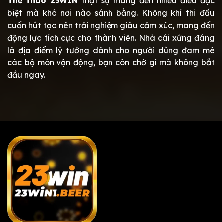
Thể thao
23WIN
thật sự mang đến nhiều điều đặc
biệt mà khó nơi nào sánh bằng. Không khí thi đấu
cuốn hút tạo nên trải nghiệm giàu cảm xúc, mang đến
động lực tích cực cho thành viên. Nhà cái xứng đáng
là địa điểm lý tưởng dành cho người dùng đam mê
các bộ môn vận động, bạn còn chờ gì mà không bắt
đầu ngay.