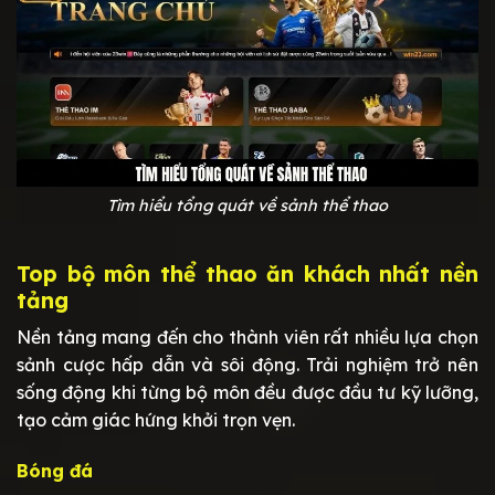
Tìm hiểu tổng quát về sảnh thể thao
Top bộ môn thể thao ăn khách nhất nền
tảng
Nền tảng mang đến cho thành viên rất nhiều lựa chọn
sảnh cược hấp dẫn và sôi động. Trải nghiệm trở nên
sống động khi từng bộ môn đều được đầu tư kỹ lưỡng,
tạo cảm giác hứng khởi trọn vẹn.
Bóng đá