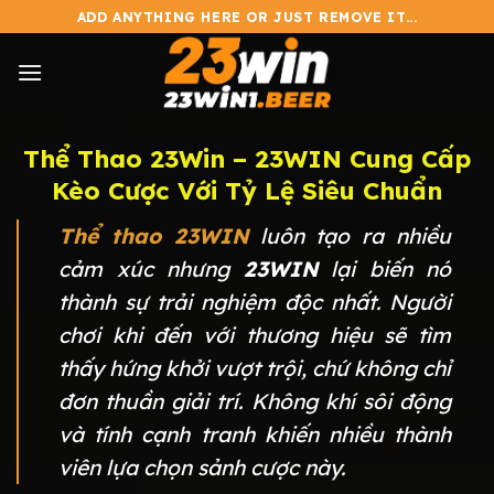
Bỏ
ADD ANYTHING HERE OR JUST REMOVE IT...
qua
nội
dung
Thể Thao 23Win – 23WIN Cung Cấp
Kèo Cược Với Tỷ Lệ Siêu Chuẩn
Thể thao 23WIN
luôn tạo ra nhiều
cảm xúc nhưng
23WIN
lại biến nó
thành sự trải nghiệm độc nhất. Người
chơi khi đến với thương hiệu sẽ tìm
thấy hứng khởi vượt trội, chứ không chỉ
đơn thuần giải trí. Không khí sôi động
và tính cạnh tranh khiến nhiều thành
viên lựa chọn sảnh cược này.