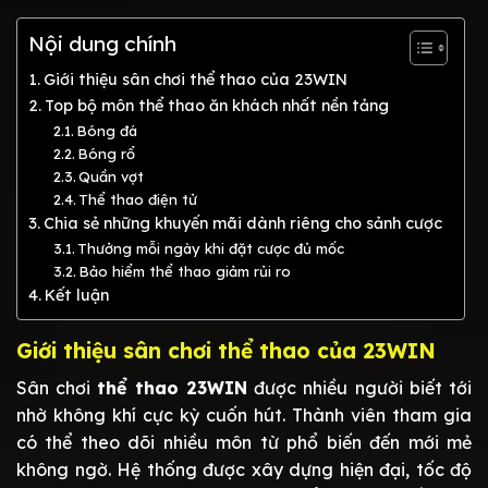
Nội dung chính
Giới thiệu sân chơi thể thao của 23WIN
Top bộ môn thể thao ăn khách nhất nền tảng
Bóng đá
Bóng rổ
Quần vợt
Thể thao điện tử
Chia sẻ những khuyến mãi dành riêng cho sảnh cược
Thưởng mỗi ngày khi đặt cược đủ mốc
Bảo hiểm thể thao giảm rủi ro
Kết luận
Giới thiệu sân chơi thể thao của 23WIN
Sân chơi
thể thao
23WIN
được nhiều người biết tới
nhờ không khí cực kỳ cuốn hút. Thành viên tham gia
có thể theo dõi nhiều môn từ phổ biến đến mới mẻ
không ngờ. Hệ thống được xây dựng hiện đại, tốc độ