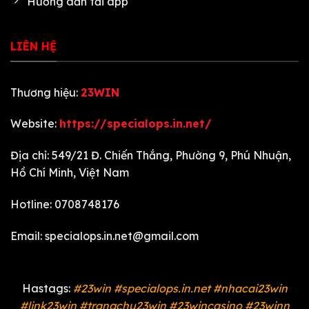
Hướng dẫn tải app
LIÊN HỆ
Thương hiệu:
23WIN
Website:
https://specialops.in.net/
Địa chỉ:
549/21 Đ. Chiến Thắng, Phường 9, Phú Nhuận,
Hồ Chí Minh, Việt Nam
Hotline:
0708748176
Email:
specialops.in.net@gmail.com
Hastags:
#23win #specialops.in.net #nhacai23win
#link23win #trangchu23win #23wincasino #23winn