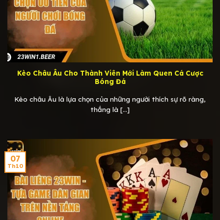
Kèo Châu Âu Cho Thành Viên Mới Làm Quen Cá Cược
Bóng Đá
Kèo châu Âu là lựa chọn của những người thích sự rõ ràng,
thắng là [...]
07
Th10