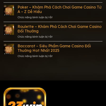
Xổ
Tìm
Số
Poker – Khám Phá Cách Chơi Game Casino Từ
Hiểu
Miền
Các
A – Z Dễ Hiểu
Nam
Hình
Chức năng bình luận bị tắt
ở
–
Thức
Poker
Hình
Quay
–
Roulette – Khám Phá Cách Chơi Game Casino
Thức
Số
Khám
Quay
Đổi Thưởng
Phổ
Phá
Số
Biến
Chức năng bình luận bị tắt
ở
Cách
Rinh
Roulette
Chơi
Tiền
–
Baccarat – Siêu Phẩm Game Casino Đổi
Game
Thưởng
Khám
Casino
Thưởng Hot Nhất 2025
Khủng
Phá
Từ
Chức năng bình luận bị tắt
ở
Cách
A
Baccarat
Chơi
–
–
Game
Z
Siêu
Casino
Dễ
Phẩm
Đổi
Hiểu
Game
Thưởng
Casino
Đổi
Thưởng
Hot
Nhất
2025