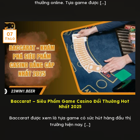
thưởng online. Tựa game được [...]
07
Th10
Baccarat – Siêu Phẩm Game Casino Đổi Thưởng Hot
Nhất 2025
Baccarat được xem là tựa game có sức hút hàng đầu thị
trường hiện nay. [...]