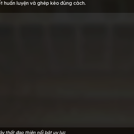
ết huấn luyện và ghép kèo đúng cách.
ảy thất đao thiên nổi bật uy lực