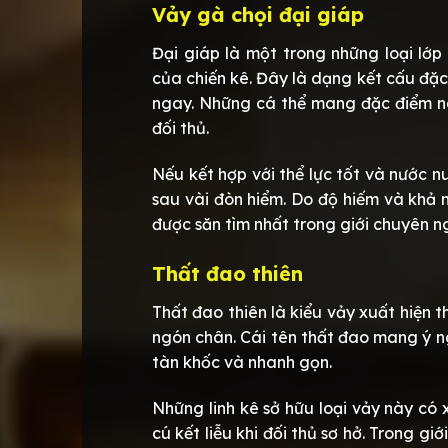
Vảy gà chọi đại giáp
Đại giáp là một trong những loại lớp
của chiến kê. Đây là dạng kết cấu đặc
ngay. Những cá thể mang đặc điểm n
đối thủ.
Nếu kết hợp với thể lực tốt và nước n
sau vài đòn hiểm. Do độ hiếm và khả
được săn tìm nhất trong giới chuyên n
Thất đao thiên
Thất đao thiên là kiểu vảy xuất hiện
ngón chân. Cái tên thất đao mang ý ng
tàn khốc và nhanh gọn.
Những linh kê sở hữu loại vảy này c
cú kết liễu khi đối thủ sơ hở. Trong g