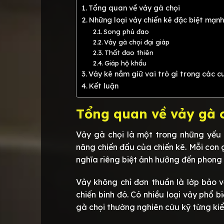
Tổng quan về vảy gà chọi
Những loại vảy chiến kê đặc biệt mạnh
Song phủ đao
Vảy gà chọi đại giáp
Thất đao thiên
Giáp hộ khẩu
Vảy kê nắm giữ vai trò gì trong các 
Kết luận
Tổng quan về vảy gà 
Vảy gà chọi là một trong những yếu 
năng chiến đấu của chiến kê. Mỗi con 
nghĩa riêng biệt ảnh hưởng đến phong
Vảy không chỉ đơn thuần là lớp bảo 
chiến binh đó. Có nhiều loại vảy phổ 
gà chọi thường nghiên cứu kỹ từng kiể