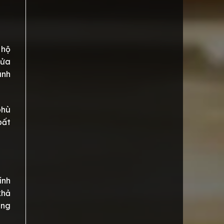
hộ
cửa
ánh
phù
bất
ính
khả
ụng