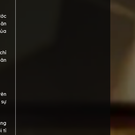
ước
 ăn
của
chỉ
hân
rên
 sự
ung
 tỉ